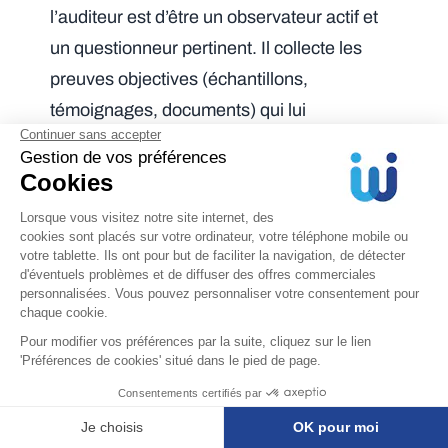
l’auditeur est d’être un observateur actif et
un questionneur pertinent. Il collecte les
preuves objectives (échantillons,
témoignages, documents) qui lui
permettront de corroborer ou d’infirmer la
conformité aux critères d’audit. Il note les
faits précis, les écarts par rapport aux
exigences, et les bonnes pratiques
observées.
La phase de mise en œuvre
se clôture par
une réunion de clôture
. Lors de cette
réunion, l’auditeur présente à l’entreprise
auditée les principales conclusions et
observations provisoires de l’audit. Il met en