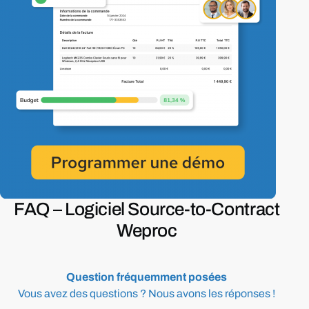
FAQ –
Logiciel
Source-to-Contract
Weproc
Question
fréquemment
posées
Vous
avez
des
questions
?
Nous
avons
les
réponses
!