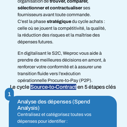
organisation de
trouver, comparer,
sélectionner et contractualiser
ses
fournisseurs avant toute commande.
C’est la phase
stratégique
du cycle achats :
celle où se jouent la compétitivité, la qualité,
la réduction des risques et la maîtrise des
dépenses futures.
En digitalisant le S2C, Weproc vous aide à
prendre de meilleures décisions en amont, à
renforcer votre conformité et à assurer une
transition fluide vers l’exécution
opérationnelle Procure-to-Pay (P2P).
Le cycle
Source-to-Contract
en 5 étapes clés
1
Analyse des dépenses (Spend
Analysis)
Centralisez et catégorisez toutes vos
dépenses pour identifier :