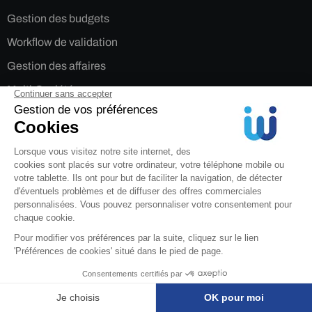
Gestion des budgets
Workflow de validation
Gestion des affaires
Multi-Sociétés
Gestion par service
Ventilation analytique
Punch-Out
Nos solutions
SI Achats
Logiciel Achat
Logiciel Approvisionnement
Logiciel de Facturation Électronique