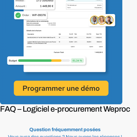
FAQ –
Logiciel
e-procurement
Weproc
Question
fréquemment
posées
Vous
avez
des
questions
?
Nous
avons
les
réponses
!