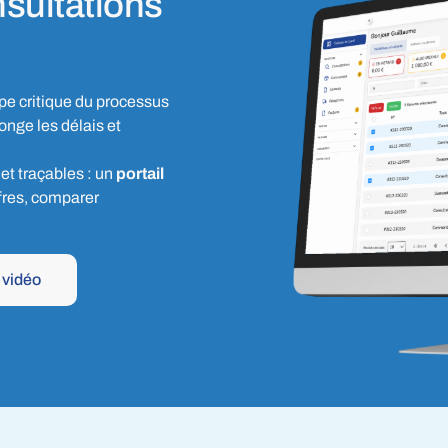
nsultations
pe critique du processus
longe les délais et
et traçables : un
portail
ffres, comparer
 vidéo