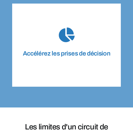
ne perdent plus de temps en relances inutiles.
nécessaires et valident en un clic. Les équipes
ciblées, disposent de toutes les informations
Les approbateurs reçoivent des notifications
Accélérez les prises de décision
Accélérez les prises de décision
Les limites d'un circuit de