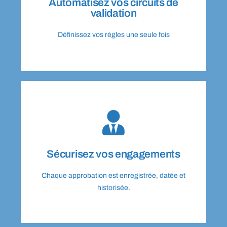
Automatisez vos circuits de
Weproc déclenche automatiquement les
validation
validation
Définissez vos règles une seule fois
Automatisez vos circuits de
ces échanges : qui valide, quand, pourquoi.
simplifie vos audits internes. Centralisez tous
quoi : la traçabilité protège votre entreprise et
Sécurisez vos engagements
historisée. Plus aucun doute sur qui a validé
Chaque approbation est enregistrée, datée et
Chaque approbation est enregistrée, datée et
Sécurisez vos engagements
historisée.