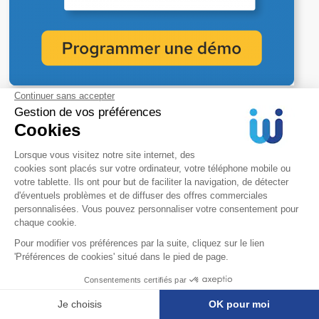
FAQ –
Fonctionnalité pour
automatiser votre processus
Question
fréquemment
posées
Vous
avez
des
questions
?
Nous
avons
les
réponses
!
Quelle est l'utilité d'un workflow de validation ?
Comment mettre en place un circuit de validation
adapté à son entreprise ?