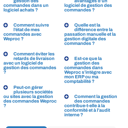
gestion des
avantages d’un
commandes dans un
logiciel de gestion des
logiciel achats ?
commandes ?
Comment suivre
Quelle est la
l’état de mes
différence entre la
commandes avec
passation manuelle et la
Weproc ?
gestion digitale des
commandes ?
Comment éviter les
retards de livraison
Est-ce que la
avec un logiciel de
gestion des
gestion des commandes
commandes dans
?
Weproc s’intègre avec
mon ERP ou ma
comptabilité ?
Peut-on gérer
plusieurs sociétés
ou sites avec la gestion
Comment la gestion
des commandes Weproc
des commandes
?
contribue-t-elle à la
conformité et à l’audit
interne ?