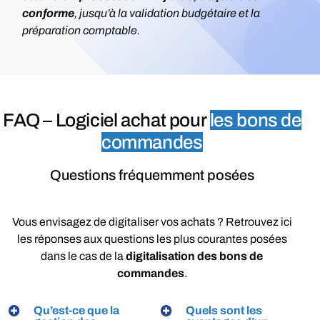
conforme
, jusqu’à la
validation budgétaire
et la
préparation comptable
.
FAQ –
Logiciel achat pour
les bons de
commandes
Questions fréquemment posées
Vous
envisagez
de
digitaliser
vos
achats
?
Retrouvez
ici
les
réponses
aux
questions
les
plus
courantes
posées
dans
le
cas
de
la
digitalisation
des
bons
de
commandes
.
Qu’est-ce que la
Quels sont les