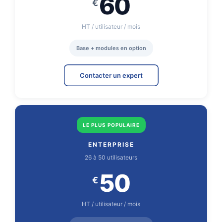
60
€
HT
/ utilisateur / mois
Base + modules en option
Contacter un expert
LE PLUS POPULAIRE
ENTERPRISE
26 à 50 utilisateurs
50
€
HT
/ utilisateur / mois