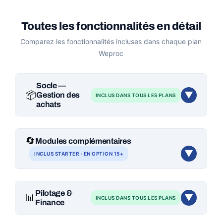
Toutes les fonctionnalités en détail
Comparez les fonctionnalités incluses dans chaque plan
Weproc
Socle —
📦
▼
Gestion des
INCLUS DANS TOUS LES PLANS
achats
Estimez votre tarif personnalisé →
Calculateur de prix
🔄
Modules complémentaires
FONCTIONNALITÉ
S
P
E
U
▼
INCLUS
STARTER
· EN OPTION 15+
✓
✓
✓
✓
Commandes fournisseurs
Estimez votre tarif personnalisé →
Calculateur de prix
✓
✓
✓
✓
Réceptions et livraisons
Pilotage &
📊
▼
INCLUS DANS TOUS LES PLANS
MODULE
S
P
E
U
Finance
✓
✓
✓
✓
Référentiel fournisseurs (
SRM
)
✓
Demandes d'achat (
Request's
)
Opt
Opt
Devis