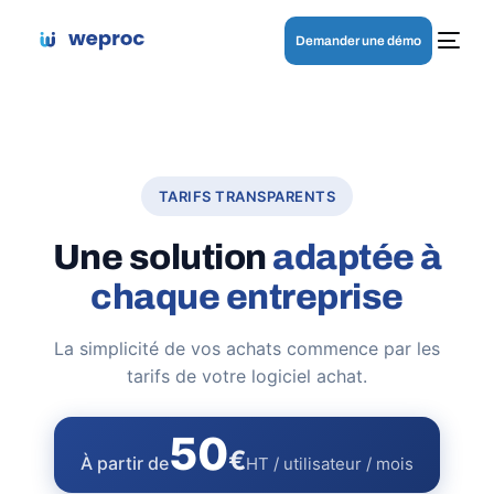
Demander une démo
TARIFS TRANSPARENTS
Une solution
adaptée à
chaque entreprise
La simplicité de vos achats commence par les
tarifs de votre logiciel achat.
50
€
À partir de
HT
/ utilisateur / mois