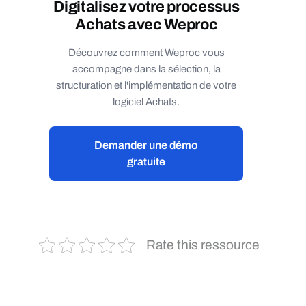
Digitalisez votre processus
éditeurs. Demandez une démo gratuite pour
Achats avec Weproc
découvrir comment Weproc peut sécuriser
votre transformation digitale Achats.
Découvrez comment Weproc vous
accompagne dans la sélection, la
structuration et l'implémentation de votre
logiciel Achats.
Demander une démo
gratuite
Rate this ressource