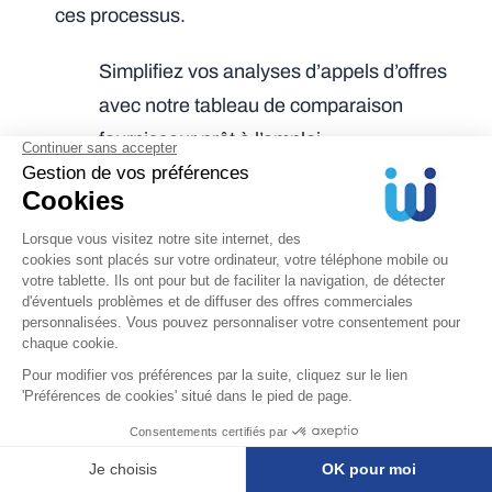
ces processus.
Simplifiez vos analyses d’appels d’offres
avec notre tableau de comparaison
fournisseur prêt à l’emploi.
Intégrer les interactions inter-
départementales :
Les achats ne sont
jamais un processus isolé. Ils impliquent de
multiples parties prenantes internes : la
production, la R&D, le marketing, la finance,
le service juridique, etc. La cartographie doit
représenter ces interactions
, en
identifiant qui sont les demandeurs, les
approbateurs, les utilisateurs finaux et les