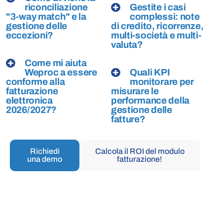
riconciliazione
Gestite i casi
"3-way match" e la
complessi: note
gestione delle
di credito, ricorrenze,
eccezioni?
multi-società e multi-
valuta?
Come mi aiuta
Weproc a essere
Quali KPI
conforme alla
monitorare per
fatturazione
misurare le
elettronica
performance della
2026/2027?
gestione delle
fatture?
Richiedi
Calcola il ROI del modulo
una demo
fatturazione!