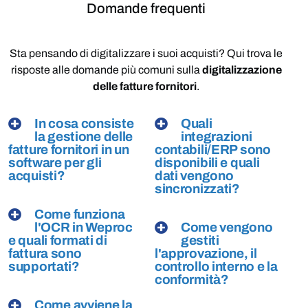
Domande frequenti
Sta
pensando
di
digitalizzare
i
suoi
acquisti?
Qui
trova
le
risposte
alle
domande
più
comuni
sulla
digitalizzazione
delle
fatture
fornitori
.
In cosa consiste
Quali
la gestione delle
integrazioni
fatture fornitori in un
contabili/ERP sono
software per gli
disponibili e quali
acquisti?
dati vengono
sincronizzati?
Come funziona
l'OCR in Weproc
Come vengono
e quali formati di
gestiti
fattura sono
l'approvazione, il
supportati?
controllo interno e la
conformità?
Come avviene la