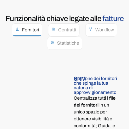
Funzionalità
chiave
legate alle
fatture
Fornitori
Contratti
Workflow
Statistiche
SRM
Gestione dei fornitori
che spinge la tua
catena di
approvvigionamento
Centralizza tutti
i file
dei fornitori
in un
unico spazio per
ottenere visibilità e
conformità; Guida le