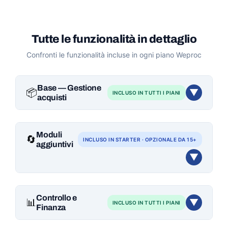
Tutte le funzionalità in dettaglio
Confronti le funzionalità incluse in ogni piano
Weproc
Base — Gestione
📦
▼
INCLUSO IN TUTTI I PIANI
acquisti
Calcoli il suo prezzo personalizzato →
Calcolatore prezzi
Moduli
🔄
INCLUSO IN
STARTER
· OPZIONALE DA 15+
FUNZIONALITÀ
S
P
E
U
aggiuntivi
▼
✓
✓
✓
✓
Ordini d'acquisto
✓
✓
✓
✓
Calcoli il suo prezzo personalizzato →
Ricezioni e consegne
Calcolatore prezzi
Controllo e
📊
▼
INCLUSO IN TUTTI I PIANI
MODULO
S
P
E
U
✓
✓
✓
✓
Anagrafica fornitori (
Finanza
SRM
)
✓
Richieste di acquisto (
RdA
)
Opt
Opt
Prev.