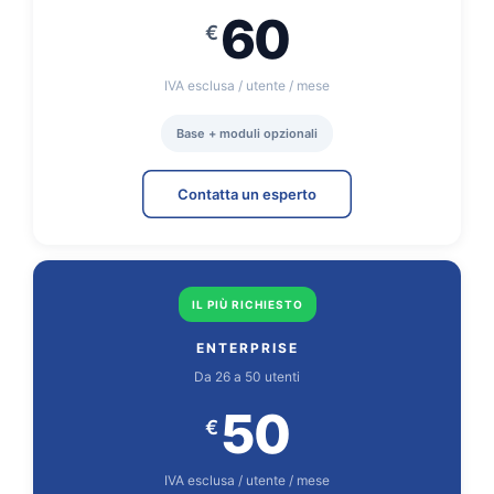
60
€
IVA esclusa / utente / mese
Base + moduli opzionali
Contatta un esperto
IL PIÙ RICHIESTO
ENTERPRISE
Da 26 a 50 utenti
50
€
IVA esclusa / utente / mese