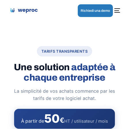
Richiedi una demo
TARIFS TRANSPARENTS
Une solution
adaptée à
chaque entreprise
La simplicité de vos achats commence par les
tarifs de votre logiciel achat.
50
€
À partir de
HT
/ utilisateur / mois