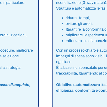
e
, in particolare:
riconciliazione (3-way match)
Struttura e automatizza le fasi
ridurre i tempi,
evitare gli errori,
garantire la conformità d
ordini, ricezioni,
migliorare l’esperienza 
rafforzare la collaborazio
procedure, migliorare
Con un processo chiaro e autom
a selezione
impegni di spesa sono visibili i
ogni fase.
alla strategia
È la base indispensabile per
e
tracciabilità
, garantendo al 
cesso di acquisto,
Obiettivo: automatizzare l’e
efficienza, conformità e contr