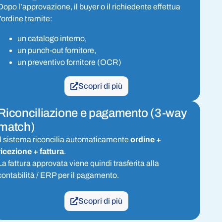
Dopo l’approvazione, il buyer o il richiedente effettua
l’ordine tramite:
un catalogo interno,
un punch-out fornitore,
un preventivo fornitore (OCR)
Scopri di più
Riconciliazione e pagamento (3-way
match)
Il sistema riconcilia automaticamente
ordine +
ricezione + fattura
.
La fattura approvata viene quindi trasferita alla
contabilità / ERP per il pagamento.
Scopri di più