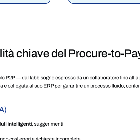
lità chiave del
Procure-to-Pa
ciclo P2P — dal fabbisogno espresso da un collaboratore fino all’a
a e collegata al suo ERP per garantire un processo fluido, confo
dA)
li intelligenti
, suggerimenti
ndo così errori e richieste incomplete.