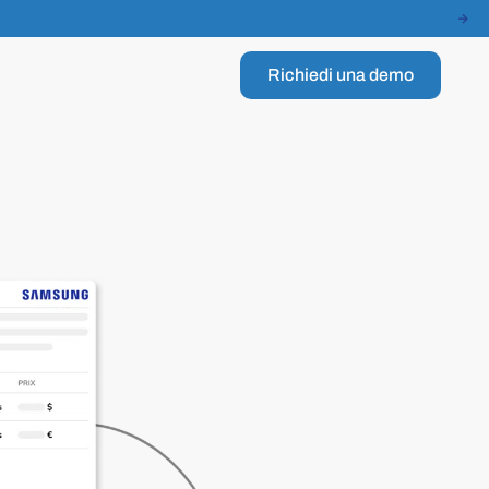
Richiedi una demo
eristiche
strie
r
 una politica di acquisto
Workflow
Associazioni
te la vostra organizzazione interna.
Automatizzate le vostre procedure.
Facilitare la trasparenza finanziaria
izzare le fatture fornitori
Multi-aziende
Tecnologia
zione, Factur-X, validazione …
Centralizzate gli acquisti di tutte le vostre società.
Ottimizzate i vostri ordini.
llo delle spese
Servizi
Edilizia
otto controllo i vostri impegni.
Separate i tuoi acquisti per reparto.
Migliorate i vostri margini.
e Fornitori
Analitico
Industria
te direttamente con i vostri partner.
Preparate la vostra contabilità.
Centralizzate le vostre consultazioni.
c PA Connect — Connecteurs ERP vers une PA
Punch Out
Istruzione
 nell abbonamento Weproc
Accedete a innumerevoli cataloghi fornitori.
Digitalizzate le vostre procedure.