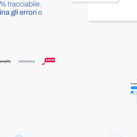
% tracciabile.
Affari
ina gli errori
e
Seguite il consumo dei vostri progetti.