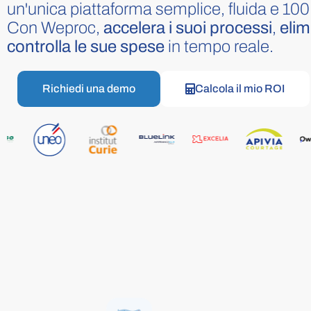
Preparate la vostra contabilità.
un'unica piattaforma semplice, fluida e 100
Con Weproc,
accelera i suoi processi
,
elim
Pagamenti
controlla le sue spese
in tempo reale.
Seguite le vostre transazioni.
Richiedi una demo
Calcola il mio ROI