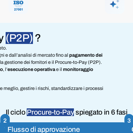
y
(P2P)
?
eto.
ni e dall’analisi di mercato fino al
pagamento dei
la gestione dei fornitori e il Procure-to-Pay (P2P).
to
, l’
esecuzione operativa
e il
monitoraggio
meglio, gestire i rischi, standardizzare i processi
Il ciclo
Procure-to-Pay
spiegato in 6 fasi
2
3
Flusso di approvazione