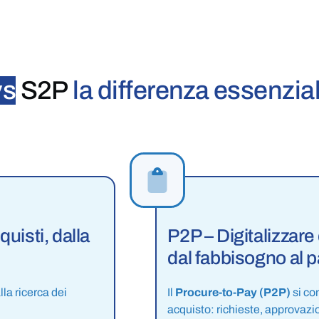
vs
S2P
la differenza essenzia
quisti, dalla
P2P – Digitalizzare 
dal fabbisogno al
alla ricerca dei
Il
Procure-to-Pay (P2P)
si co
acquisto: richieste, approvazion