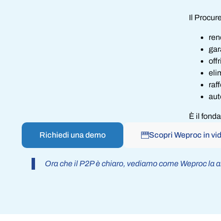
Il Procur
ren
gar
off
eli
raf
aut
È il fond
Richiedi una demo
Scopri Weproc in vi
Ora che il P2P è chiaro, vediamo come Weproc la a