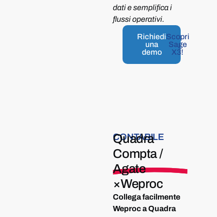
dati e semplifica i
flussi operativi.
Richiedi
Scopri
una
Sage
demo
X3!
CONTABILE
Quadra
Compta /
Agate
×
Weproc
Collega facilmente
Weproc a Quadra