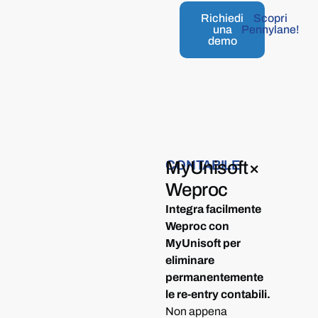
Richiedi
Scopri
una
Pennylane!
demo
CONTABILE
MyUnisoft
×
Weproc
Integra facilmente
Weproc con
MyUnisoft per
eliminare
permanentemente
le re-entry contabili.
Non appena