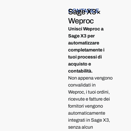
CONTABILE
Sage X3
×
Weproc
Unisci Weproc a
Sage X3 per
automatizzare
completamente i
tuoi processi di
acquisto e
contabilità.
Non appena vengono
convalidati in
Weproc, i tuoi ordini,
ricevute e fatture dei
fornitori vengono
automaticamente
integrati in Sage X3,
senza alcun