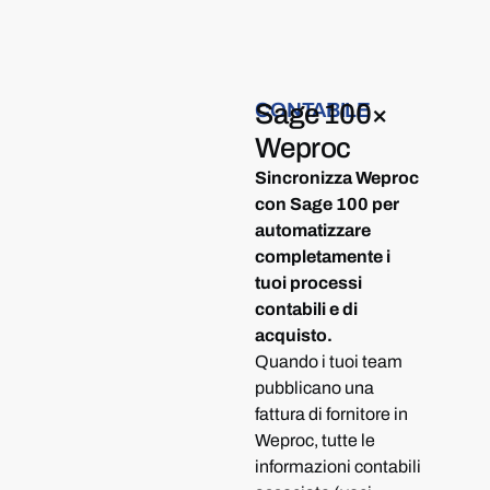
CONTABILE
Sage 100
×
Weproc
Sincronizza Weproc
con Sage 100 per
automatizzare
completamente i
tuoi processi
contabili e di
acquisto.
Quando i tuoi team
pubblicano una
fattura di fornitore in
Weproc, tutte le
informazioni contabili