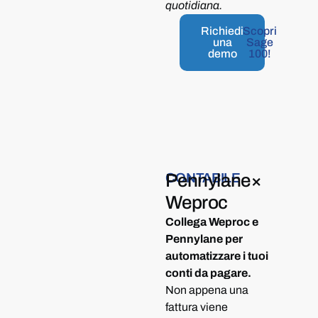
quotidiana.
Richiedi
Scopri
una
Sage
demo
100!
CONTABILE
Pennylane
×
Weproc
Collega Weproc e
Pennylane per
automatizzare i tuoi
conti da pagare.
Non appena una
fattura viene