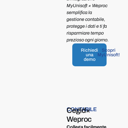
MyUnisoft × Weproc
semplifica la
gestione contabile,
protegge i dati e ti fa
risparmiare tempo
prezioso ogni giorno.
Richiedi
Scopri
una
MyUnisoft!
demo
CONTABILE
Cegid
×
Weproc
Collega facilmente