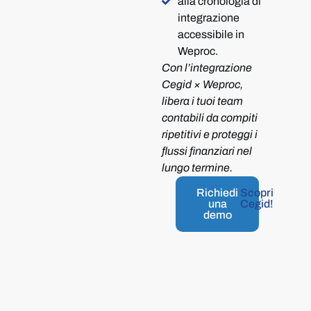
alla cronologia di
integrazione
accessibile in
Weproc.
Con l’integrazione
Cegid × Weproc,
libera i tuoi team
contabili da compiti
ripetitivi e proteggi i
flussi finanziari nel
lungo termine.
Richiedi
Scopri
una
Cegid!
demo