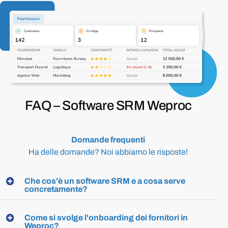
FAQ –
Software
SRM
Weproc
Domande
frequenti
Ha
delle
domande?
Noi
abbiamo
le
risposte!
Che cos'è un software SRM e a cosa serve
concretamente?
Come si svolge l'onboarding dei fornitori in
Weproc?