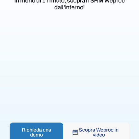
In meno di
1 minuto,
scopra il
SRM Weproc
dall'interno!
Richieda una
Scopra Weproc in
demo
video