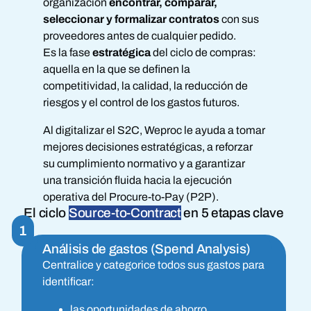
organización
encontrar, comparar,
seleccionar y formalizar contratos
con sus
proveedores antes de cualquier pedido.
Es la fase
estratégica
del ciclo de compras:
aquella en la que se definen la
competitividad, la calidad, la reducción de
riesgos y el control de los gastos futuros.
Al digitalizar el S2C, Weproc le ayuda a tomar
mejores decisiones estratégicas, a reforzar
su cumplimiento normativo y a garantizar
una transición fluida hacia la ejecución
operativa del Procure-to-Pay (P2P).
El ciclo
Source-to-Contract
en 5 etapas clave
1
Análisis de gastos (Spend Analysis)
Centralice y categorice todos sus gastos para
identificar:
las oportunidades de ahorro,