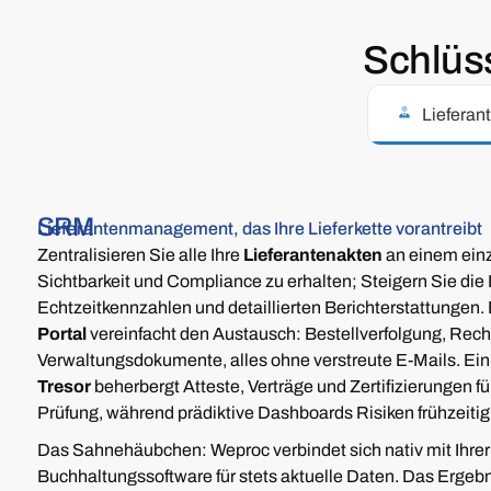
Schlüs
Lieferan
SRM
Lieferantenmanagement, das Ihre Lieferkette vorantreibt
Zentralisieren Sie alle Ihre
Lieferantenakten
an einem einz
Sichtbarkeit und Compliance zu erhalten; Steigern Sie die 
Echtzeitkennzahlen und detaillierten Berichterstattungen.
Portal
vereinfacht den Austausch: Bestellverfolgung, Re
Verwaltungsdokumente, alles ohne verstreute E-Mails.
Ein
Tresor
beherbergt Atteste, Verträge und Zertifizierungen für
Prüfung, während prädiktive Dashboards Risiken frühzeitig
Das Sahnehäubchen: Weproc verbindet sich nativ mit Ihre
Buchhaltungssoftware für stets aktuelle Daten. Das Ergebn