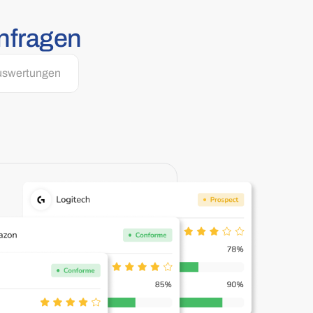
nfragen
uswertungen