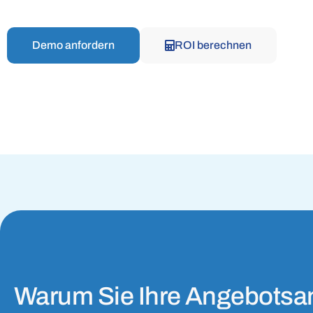
Seien Sie schon heute bereit für den Factur-X-
Bereiten Sie Ihre Buchhaltung effizient vor
Standard für 2026
Zahlungen
Demo anfordern
ROI berechnen
Behalten Sie Ihre Transaktionen im Blick
Warum Sie Ihre Angebotsa