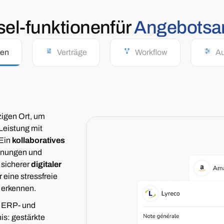
sel-
funktionen
für
Angebotsa
ten
Verträge
Workflow
A
igen Ort, um
Leistung mit
Ein
kollaboratives
chnungen und
 sicherer
digitaler
 eine stressfreie
 erkennen.
r ERP- und
is: gestärkte