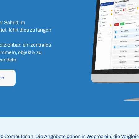
er Schritt im
et, führt dies zu langen
lziehbar: ein zentrales
ammeln, objektiv zu
wandeln.
en
n 20 Computer an. Die Angebote gehen in Weproc ein, die Vergleic