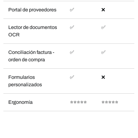
Portal de proveedores
✅
❌
Lector de documentos
✅
✅
OCR
Conciliación factura -
✅
✅
orden de compra
Formularios
✅
❌
personalizados
Ergonomía
⭐️⭐️⭐️⭐️⭐️
⭐️⭐️⭐️⭐️⭐️