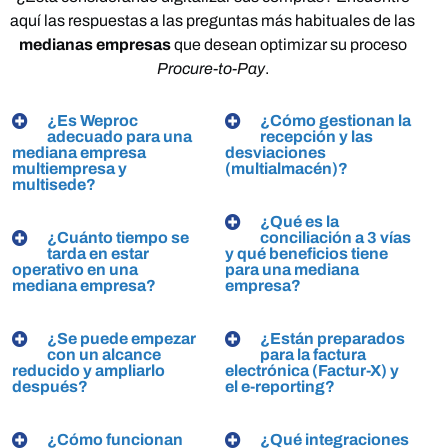
aquí
las
respuestas
a
las
preguntas
más
habituales
de
las
medianas
empresas
que
desean
optimizar
su
proceso
Procure-to-Pay
.
¿Es Weproc
¿Cómo gestionan la
adecuado para una
recepción y las
mediana empresa
desviaciones
multiempresa y
(multialmacén)?
multisede?
¿Qué es la
¿Cuánto tiempo se
conciliación a 3 vías
tarda en estar
y qué beneficios tiene
operativo en una
para una mediana
mediana empresa?
empresa?
¿Se puede empezar
¿Están preparados
con un alcance
para la factura
reducido y ampliarlo
electrónica (Factur-X) y
después?
el e-reporting?
¿Cómo funcionan
¿Qué integraciones