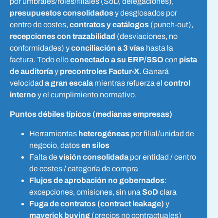
por umbrales/roles/filiales (SoD, delegaciones),
presupuestos consolidados
y desglosados por
centro de costes,
contratos y catálogos
(punch-out),
recepciones con trazabilidad
(desviaciones, no
conformidades) y
conciliación a 3 vías
hasta la
factura. Todo ello
conectado a su ERP/SSO
con
pista
de auditoría
y
precontroles Factur-X
. Ganará
velocidad
a gran escala
mientras refuerza el
control
interno
y el cumplimiento normativo.
Puntos débiles típicos (medianas empresas)
Herramientas
heterogéneas
por filial/unidad de
negocio, datos
en silos
Falta de
visión consolidada
por entidad / centro
de costes / categoría de compra
Flujos de aprobación no gobernados
:
excepciones, omisiones, sin una
SoD
clara
Fuga de contratos (contract leakage)
y
maverick buying
(precios no contractuales)