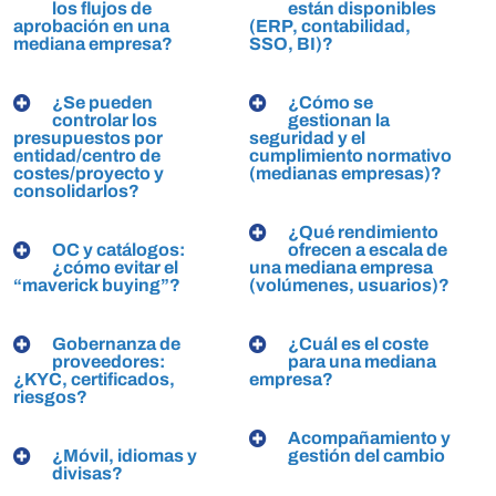
los flujos de
están disponibles
aprobación en una
(ERP, contabilidad,
mediana empresa?
SSO, BI)?
¿Se pueden
¿Cómo se
controlar los
gestionan la
presupuestos por
seguridad y el
entidad/centro de
cumplimiento normativo
costes/proyecto y
(medianas empresas)?
consolidarlos?
¿Qué rendimiento
OC y catálogos:
ofrecen a escala de
¿cómo evitar el
una mediana empresa
“maverick buying”?
(volúmenes, usuarios)?
Gobernanza de
¿Cuál es el coste
proveedores:
para una mediana
¿KYC, certificados,
empresa?
riesgos?
Acompañamiento y
¿Móvil, idiomas y
gestión del cambio
divisas?