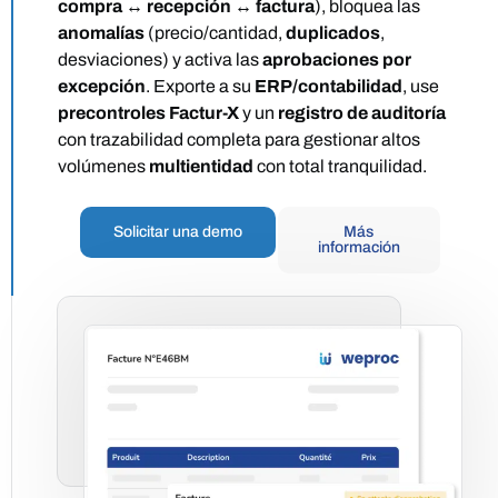
compra
↔
recepción
↔
factura
), bloquea las
anomalías
(precio/cantidad,
duplicados
,
desviaciones) y activa las
aprobaciones por
excepción
. Exporte a su
ERP/contabilidad
, use
precontroles Factur-X
y un
registro de auditoría
con trazabilidad completa para gestionar altos
volúmenes
multientidad
con total tranquilidad.
Solicitar una demo
Más
información