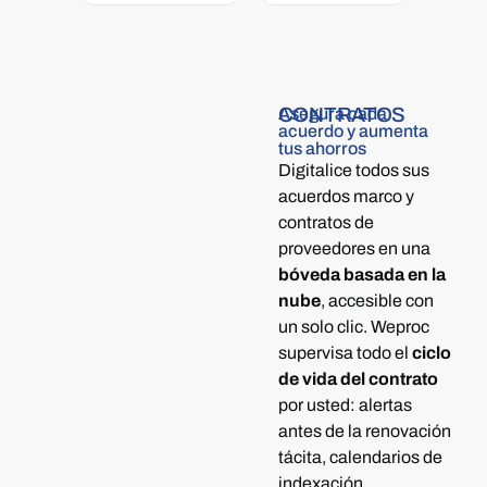
CONTRATOS
Asegura cada
acuerdo y aumenta
tus ahorros
Digitalice todos sus
acuerdos marco y
contratos de
proveedores en una
bóveda basada en la
nube
, accesible con
un solo clic. Weproc
supervisa todo el
ciclo
de vida del contrato
por usted: alertas
antes de la renovación
tácita, calendarios de
indexación,