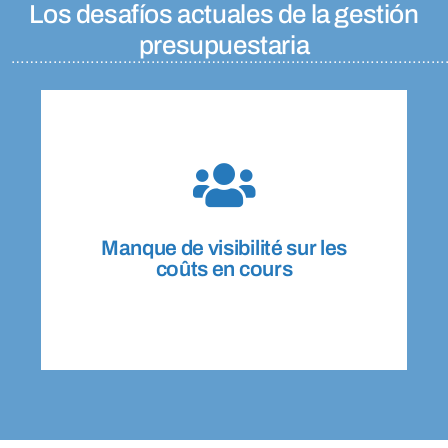
Los desafíos actuales de la gestión
presupuestaria
……………………………………………
……………………………………
directement la rentabilité des projets.
sont détectés trop tard, ce qui impacte
incomplètes. Les dépassements budgétaires
naviguent souvent avec des données
retards de mises à jour… Les équipes
Manque de visibilité sur les
Excels séparés, informations éparpillées,
coûts en cours
coûts en cours
Manque de visibilité sur les