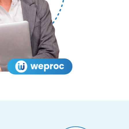
Salud y sector sanitario
Control de presupuestos y riesgo proveedor