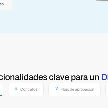
eo
cionalidades
clave
para un
D
Contratos
Flujo de aprobación