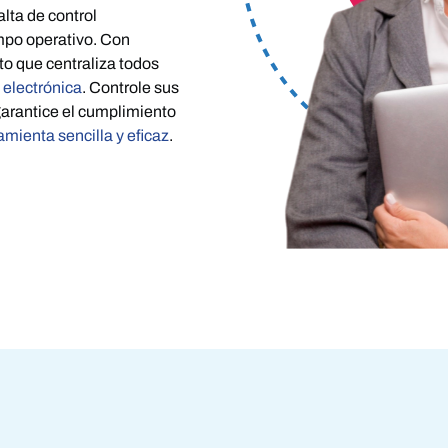
lta de control
Seguimiento del gasto por proyecto
mpo operativo. Con
Monitoriza consumo y costes de proyectos
to que centraliza todos
 electrónica
. Controle sus
 garantice el cumplimiento
amienta sencilla y eficaz
.