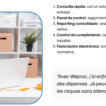
Consulta rápida
: con un sol
entidad.
Panel de control
: seguimien
Reporting consolidado
: an
centro.
Control de cumplimiento
: c
trazable.
Facturación electrónica
: co
normativa.
"Avec Weproc, j’ai enfi
des dépenses. Je peux 
les risques sans atten