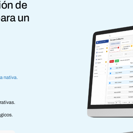
ión de
ara un
a nativa.
ativas.
gicos.